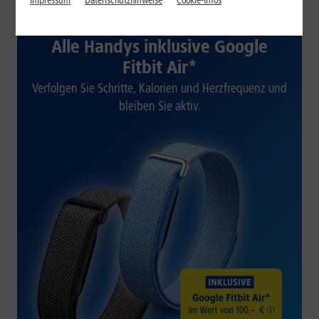
Impressum
Datenschutzhinweise
Cookie-Infos
1&1 SOMMER-SPECIAL
Alle Handys inklusive Google
Fitbit Air*
Verfolgen Sie Schritte, Kalorien und Herzfrequenz und
bleiben Sie aktiv.