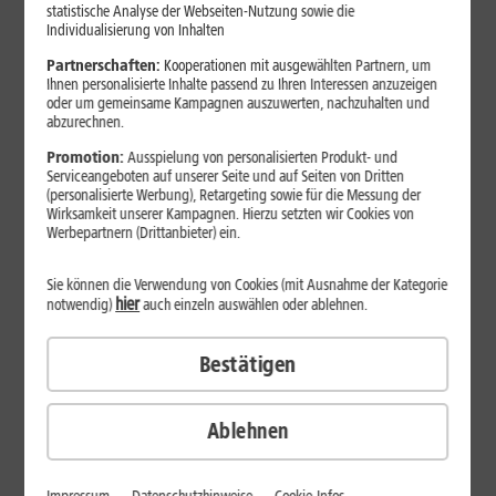
Jetzt unterbrechungsfrei ins sehr gute Netz wechseln.
statistische Analyse der Webseiten-Nutzung sowie die
Individualisierung von Inhalten
Ohne doppelte Kosten.*
Partnerschaften:
Kooperationen mit ausgewählten Partnern, um
Ihnen personalisierte Inhalte passend zu Ihren Interessen anzuzeigen
oder um gemeinsame Kampagnen auszuwerten, nachzuhalten und
abzurechnen.
Promotion:
Ausspielung von personalisierten Produkt- und
Serviceangeboten auf unserer Seite und auf Seiten von Dritten
(personalisierte Werbung), Retargeting sowie für die Messung der
Wirksamkeit unserer Kampagnen. Hierzu setzten wir Cookies von
Werbepartnern (Drittanbieter) ein.
Sie können die Verwendung von Cookies (mit Ausnahme der Kategorie
hier
notwendig)
auch einzeln auswählen oder ablehnen.
Bestätigen
29
,
99
€/Monat*
ab
dauerhaft
Ablehnen
Verfügbarkeit prüfen