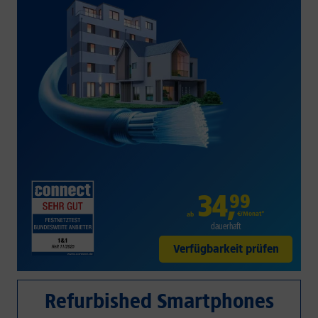
34
,
99
€/Monat*
ab
dauerhaft
Verfügbarkeit prüfen
Refurbished Smartphones