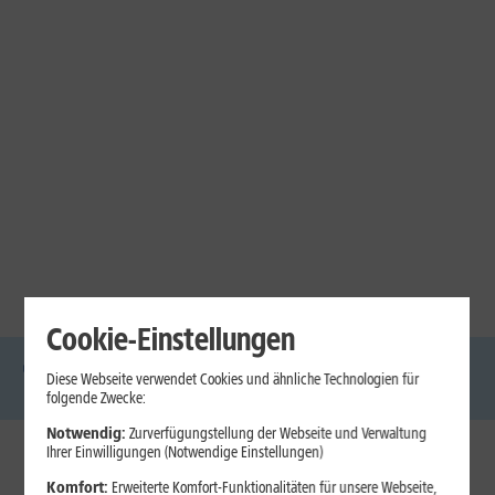
Cookie-Einstellungen
Diese Webseite verwendet Cookies und ähnliche Technologien für
DSL
Glasfaser
Internet
Handys
Mobilfunk-
Laptops
Tablets
folgende Zwecke:
Tarife
Notwendig:
Zurverfügungstellung der Webseite und Verwaltung
Ihrer Einwilligungen (Notwendige Einstellungen)
1&1 Internet
Komfort:
Erweiterte Komfort-Funktionalitäten für unsere Webseite,