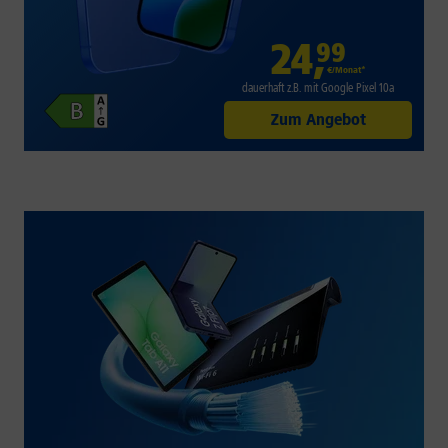
24
,
99
€/Monat*
dauerhaft z.B. mit Google Pixel 10a
Zum Angebot